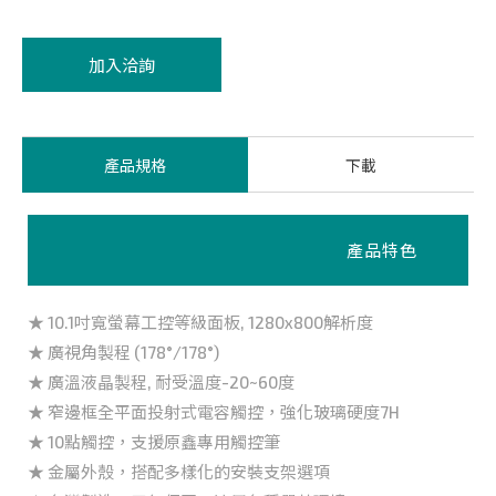
加入洽詢
產品規格
下載
產品特色
★ 10.1吋寬螢幕工控等級面板, 1280x800解析度
★ 廣視角製程 (178°/178°)
★ 廣溫液晶製程, 耐受溫度-20~60度
★ 窄邊框全平面投射式電容觸控，強化玻璃硬度7H
★ 10點觸控，支援原鑫專用觸控筆
★ 金屬外殼，搭配多樣化的安裝支架選項