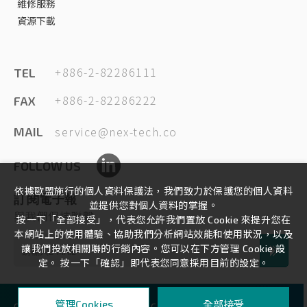
維修服務
資源下載
+886-2-82286111
TEL
+886-2-82286222
FAX
service@nex-tech.co
MAIL
FOLLOW US
依據歐盟施行的個人資料保護法，我們致力於保護您的個人資料
訂閱電子報
並提供您對個人資料的掌握。
與我們保持聯繫
按一下「全部接受」，代表您允許我們置放 Cookie 來提升您在
本網站上的使用體驗、協助我們分析網站效能和使用狀況，以及
讓我們投放相關聯的行銷內容。您可以在下方管理 Cookie 設
定。 按一下「確認」即代表您同意採用目前的設定。
全部接受
管理Cookies
COPYRIGHT ©
2026
NEXTECH
ALL RIGHTS