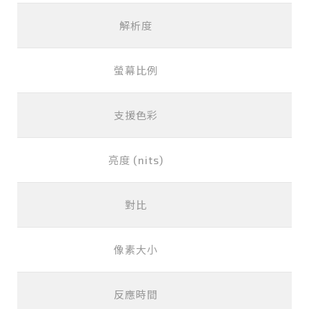
解析度
螢幕比例
支援色彩
亮度 (nits)
對比
像素大小
反應時間