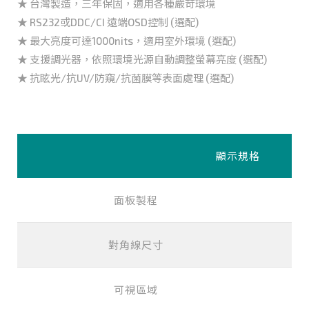
★ 台灣製造，三年保固，適用各種嚴苛環境
★ RS232或DDC/CI 遠端OSD控制 (選配)
★ 最大亮度可達1000nits，適用室外環境 (選配)
★ 支援調光器，依照環境光源自動調整螢幕亮度 (選配)
★ 抗眩光/抗UV/防窺/抗菌膜等表面處理 (選配)
顯示規格
面板製程
對角線尺寸
可視區域