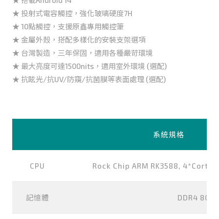
★ 投射式電容觸控，強化玻璃硬度7H
★ 10點觸控，支援原鑫專用觸控筆
★ 金屬外殼，搭配多樣化的安裝支架選項
★ 台灣製造，三年保固，適用各種嚴苛環境
★ 最大亮度可達1500nits，適用室外環境 (選配)
★ 抗眩光/抗UV/防窺/抗菌膜等表面處理 (選配)
系統規格
CPU
Rock Chip ARM RK3588, 4*Cortex
記憶體
DDR4 8G