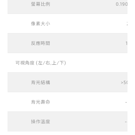
螢幕比例
0.1905x
像素大小
25 
反應時間
178
可視角度 (左/右,上/下)
背光結構
>5000
背光壽命
-30
操作溫度
-40