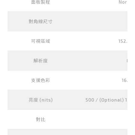
面板製程
Normal
對角線尺寸
7 
可視區域
152.4x
解析度
80
支援色彩
16.2M
亮度 (nits)
500 / (Optional) 1000
對比
10