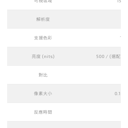
可視區域
152.
解析度
8
支援色彩
16.
亮度 (nits)
500 / (選配) 10
對比
像素大小
0.190
反應時間
2