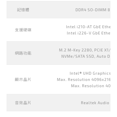
記憶體
DDR4 SO-DIMM 8G, 
Intel i210-AT GbE Etherne
支援硬碟
Intel i226-V GbE Etherne
M.2 M-Key 2280, PCIE X1/SAT
網路功能
NVMe/SATA SSD, Auto Dete
Intel® UHD Graphics HD
顯示晶片
Max. Resolution 4096x2160 @
Max. Resolution 409
音效晶片
Realtek Audio HA