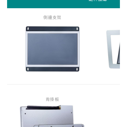
側邊支架
背掛板