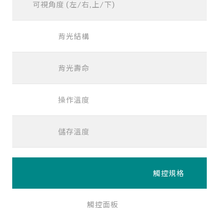
可視角度 (左/右,上/下)
1
背光結構
背光壽命
>5
操作溫度
-
儲存溫度
-
觸控規格
觸控面板