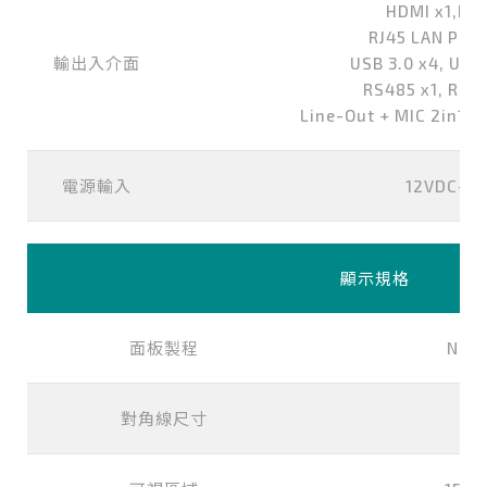
HDMI x1,DP 
RJ45 LAN Port
輸出入介面
USB 3.0 x4, USB
RS485 x1, RS2
Line-Out + MIC 2in1 3
電源輸入
12VDC-in
顯示規格
面板製程
Norm
對角線尺寸