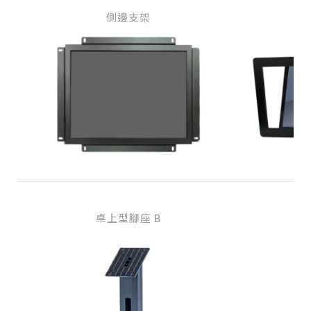
側邊支架
桌上型腳座 B