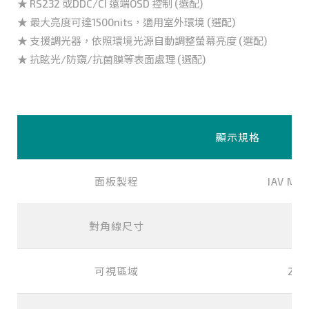
★ RS232 或DDC/CI 遠端OSD 控制 (選配)
★ 最大亮度可達1500nits，適用室外環境 (選配)
★ 支援調光器，依照環境光源自動調整螢幕亮度 (選配)
★ 抗眩光/防窺/抗菌膜等表面處理 (選配)
顯示規格
面板製程
IAV Mod
對角線尺寸
可視區域
245