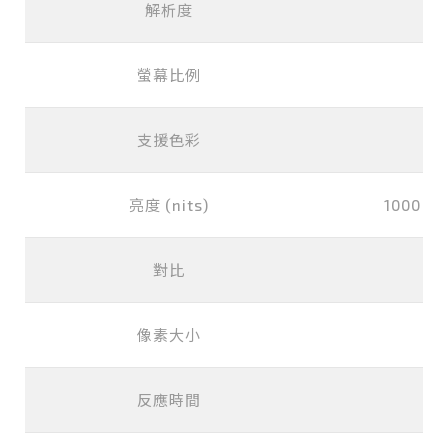
解析度
10
螢幕比例
支援色彩
1
亮度 (nits)
1000 / 1
對比
像素大小
0.
反應時間