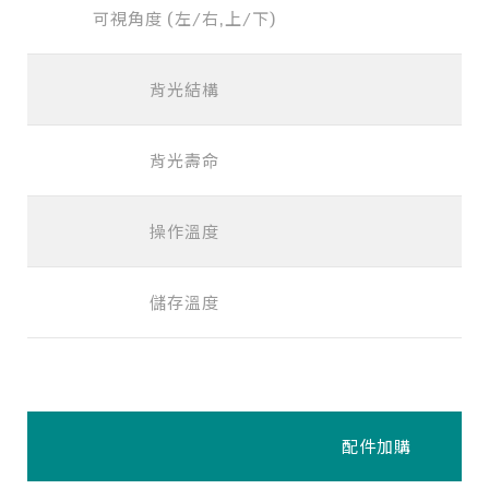
可視角度 (左/右,上/下)
背光結構
LE
背光壽命
操作溫度
儲存溫度
配件加購