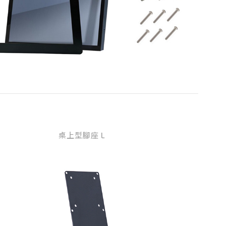
桌上型腳座 L