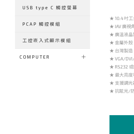
USB type C 觸控螢幕
★ 10.4 吋
PCAP 觸控模組
★ IAV 廣視角
★ 廣溫液晶製
工控崁入式顯示模組
★ 金屬外
★ 台灣製
COMPUTER
★ VGA/DV
★ RS232 
★ 最大亮度可
★ 支援調光
★ 抗眩光/