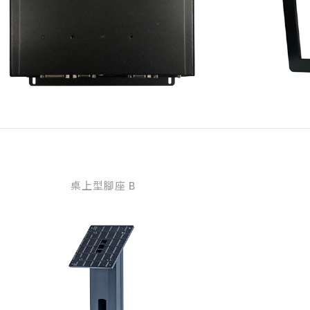
桌上型腳座 B