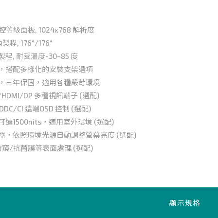
工控等級面板, 1024x768 解析度
製程, 176°/176°
程, 耐受溫度-30~85 度
殼，搭配多樣化的安裝支架選項
造，三年保固，適用各種嚴苛環境
I/HDMI/DP 多種視訊端子 (選配)
或DDC/CI 遠端OSD 控制 (選配)
達1500nits，適用室外環境 (選配)
器，依照環境光源自動調整螢幕亮度 (選配)
防窺/抗菌膜等表面處理 (選配)
顯示規格