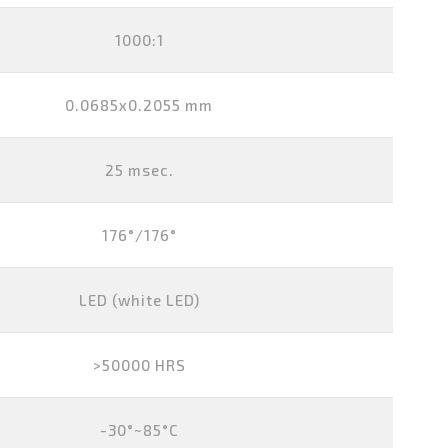
1000:1
0.0685x0.2055 mm
25 msec.
176°/176°
LED (white LED)
>50000 HRS
-30°~85°C