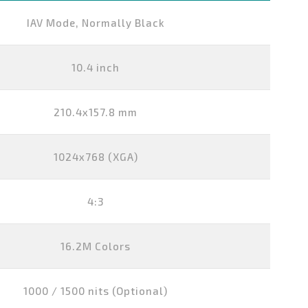
IAV Mode, Normally Black
10.4 inch
210.4x157.8 mm
1024x768 (XGA)
4:3
16.2M Colors
1000 / 1500 nits (Optional)