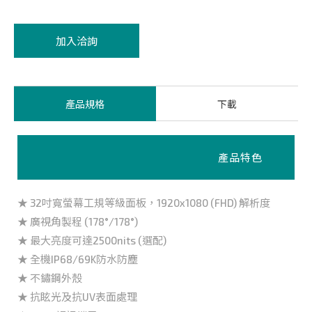
加入洽詢
產品規格
下載
產品特色
★ 32吋寬螢幕工規等級面板，1920x1080 (FHD) 解析度
★ 廣視角製程 (178°/178°)
★ 最大亮度可達2500nits (選配)
★ 全機IP68/69K防水防塵
★ 不鏽鋼外殼
★ 抗眩光及抗UV表面處理