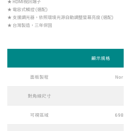
★ HDMI視訊端子
★ 電容式觸控 (選配)
★ 支援調光器，依照環境光源自動調整螢幕亮度 (選配)
★ 台灣製造，三年保固
顯示規格
面板製程
Normal
對角線尺寸
32
可視區域
698x3