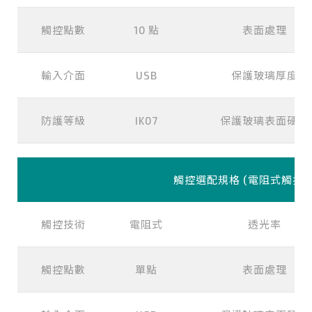
觸控點數
10 點
表面處理
輸入介面
USB
保護玻璃厚度
防護等級
IK07
保護玻璃表面硬度
觸控選配規格 (電阻式觸控)
觸控技術
電阻式
透光率
觸控點數
單點
表面處理