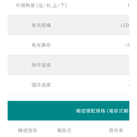
可視角度 (左/右,上/下)
178
背光結構
LED (w
背光壽命
>500
操作溫度
0°
儲存溫度
-2
觸控選配規格 (電容式觸控)
觸控技術
電容式
透光率