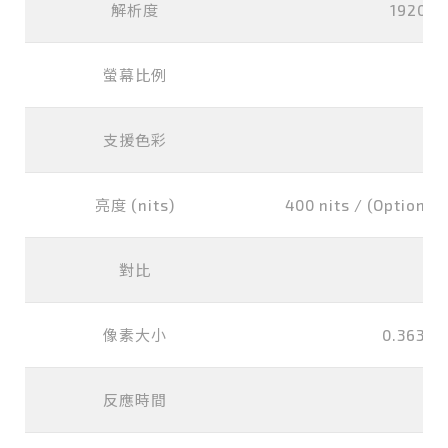
解析度
1920x1
螢幕比例
1
支援色彩
1
亮度 (nits)
400 nits / (Optional)
對比
40
像素大小
0.3637x
反應時間
8 