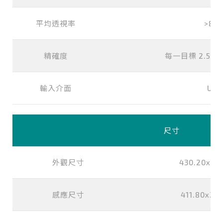
平均透視率
>85
精確度
每一目標 2.5mm 
輸入介面
USB
尺寸
外觀尺寸
430.20x25
感應尺寸
411.80x24