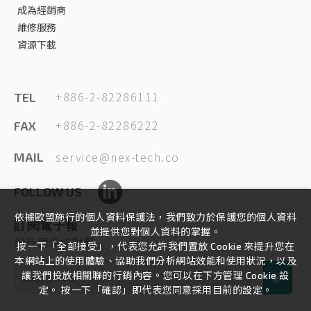
成為經銷商
維修服務
資源下載
+886-2-82286111
TEL
+886-2-82286222
FAX
service@nex-tech.co
MAIL
FOLLOW US
依據歐盟施行的個人資料保護法，我們致力於保護您的個人資料
訂閱電子報
並提供您對個人資料的掌握。
與我們保持聯繫
按一下「全部接受」，代表您允許我們置放 Cookie 來提升您在
本網站上的使用體驗、協助我們分析網站效能和使用狀況，以及
讓我們投放相關聯的行銷內容。您可以在下方管理 Cookie 設
定。 按一下「確認」即代表您同意採用目前的設定。