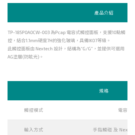
產品介紹
TP-185P0A0CW-003 為Pcap 電容式觸控面板，支援10點觸
控，結合1.1mm硬度7H的強化玻璃，具備IK07等級。
此觸控面板由 Nextech 設計，結構為“G/G”，並提供可選用
AG塗層(防眩光)。
規格
觸控模式
電容式
輸入方式
手指觸碰 及 Next