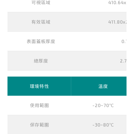
可視區域
410.64x23
有效區域
411.80x23
表面蓋板厚度
0.7(
總厚度
2.75(
環境特性
溫度
使用範圍
-20~70℃
保存範圍
-30~80℃