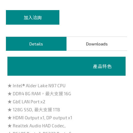
加入洽詢
Details
Downloads
產品特色
★ Intel® Alder Lake N97 CPU
★ DDR4 8G RAM，最大支援 16G
★ GbE LAN Port x2
★ 128G SSD, 最大支援 1TB
★ HDMI Output x1, DP output x1
★ Realtek Audio HAD Codec,