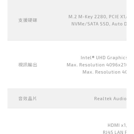
M.2 M-Key 2280, PCIE X1/SA
支援硬碟
NVMe/SATA SSD, Auto Dete
Intel® UHD Graphics H
視訊輸出
Max. Resolution 4096x2160 
Max. Resolution 409
音效晶片
Realtek Audio H
HDMI x1,DP
RJ45 LAN Por