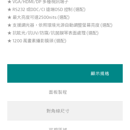
★ VGA/HDMI/DP 多種視訊端子
★ RS232 或DDC/CI 遠端OSD 控制 (選配)
★ 最大亮度可達2500nits (選配)
★ 支援調光器，依照環境光源自動調整螢幕亮度 (選配)
★ 抗眩光/抗UV/防窺/抗菌膜等表面處理 (選配)
★ 1200 萬畫素攝影鏡頭 (選配)
顯示規格
面板製程
對角線尺寸
可視區域