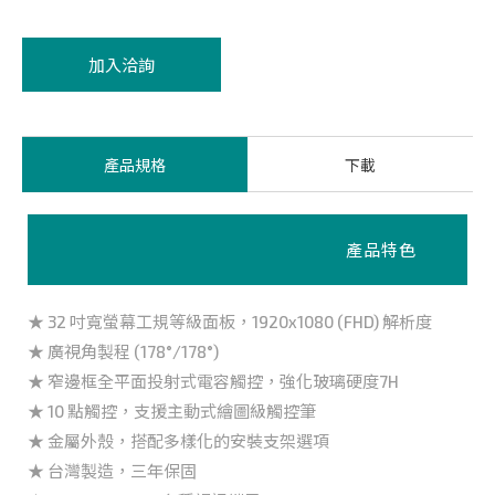
加入洽詢
產品規格
下載
產品特色
★ 32 吋寬螢幕工規等級面板，1920x1080 (FHD) 解析度
★ 廣視角製程 (178°/178°)
★ 窄邊框全平面投射式電容觸控，強化玻璃硬度7H
★ 10 點觸控，支援主動式繪圖級觸控筆
★ 金屬外殼，搭配多樣化的安裝支架選項
★ 台灣製造，三年保固