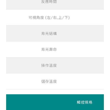
反應時間
可視角度 (左/右,上/下)
背光結構
背光壽命
操作溫度
儲存溫度
觸控規格