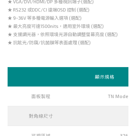
★ VGA/DVI/HDMI/DP 多種視訊端子(選配)
★ RS232 或DDC/CI 遠端OSD 控制 (選配)
★ 9~36V 等多種電源輸入選項 (選配)
★ 最大亮度可達1500nits，適用室外環境 (選配)
★ 支援調光器，依照環境光源自動調整螢幕亮度 (選配)
★ 抗眩光/防窺/抗菌膜等表面處理 (選配)
顯示規格
面板製程
TN Mode, N
對角線尺寸
19
可視區域
376.3x