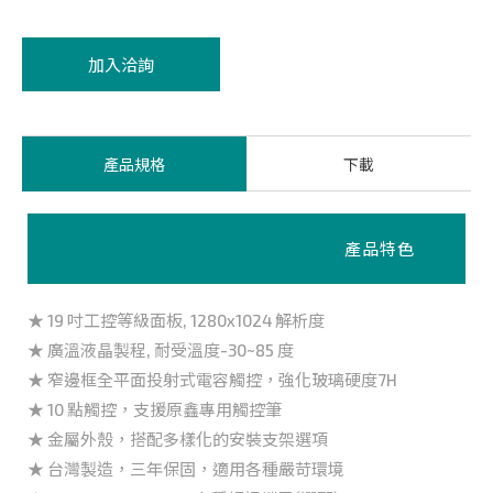
加入洽詢
產品規格
下載
產品特色
★ 19 吋工控等級面板, 1280x1024 解析度
★ 廣溫液晶製程, 耐受溫度-30~85 度
★ 窄邊框全平面投射式電容觸控，強化玻璃硬度7H
★ 10 點觸控，支援原鑫專用觸控筆
★ 金屬外殼，搭配多樣化的安裝支架選項
★ 台灣製造，三年保固，適用各種嚴苛環境