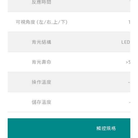
反應時間
10 
可視角度 (左/右,上/下)
170
背光結構
LED (w
背光壽命
>500
操作溫度
-30
儲存溫度
-3
觸控規格