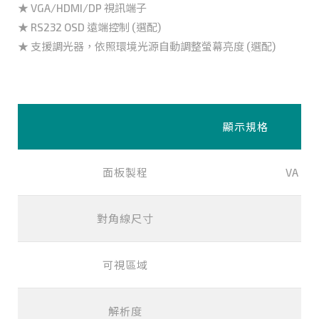
★ VGA/HDMI/DP 視訊端子
★ RS232 OSD 遠端控制 (選配)
★ 支援調光器，依照環境光源自動調整螢幕亮度 (選配)
顯示規格
面板製程
VA Ty
對角線尺寸
可視區域
6
解析度
1