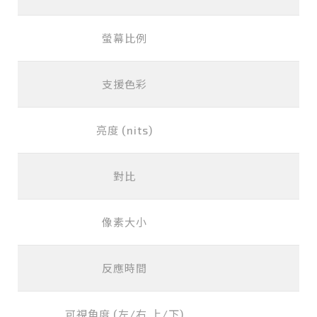
螢幕比例
支援色彩
亮度 (nits)
對比
像素大小
0.
反應時間
可視角度 (左/右,上/下)