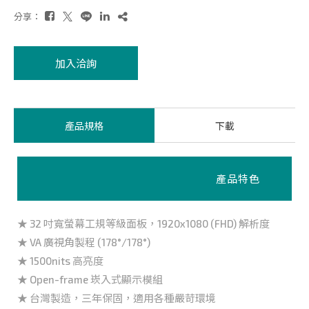
分享：
加入洽詢
產品規格
下載
產品特色
★ 32 吋寬螢幕工規等級面板，1920x1080 (FHD) 解析度
★ VA 廣視角製程 (178°/178°)
★ 1500nits 高亮度
★ Open-frame 崁入式顯示模組
★ 台灣製造，三年保固，適用各種嚴苛環境