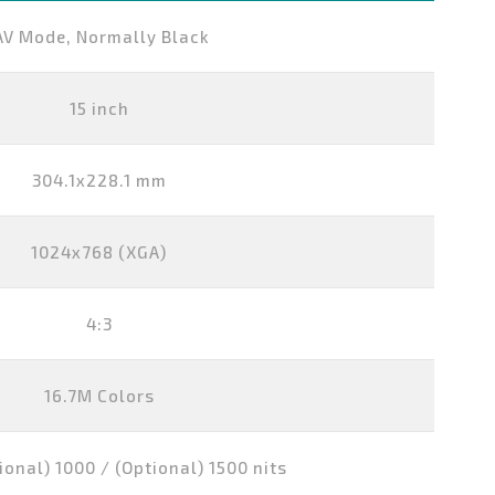
AV Mode, Normally Black
15 inch
304.1x228.1 mm
1024x768 (XGA)
4:3
16.7M Colors
ional) 1000 / (Optional) 1500 nits