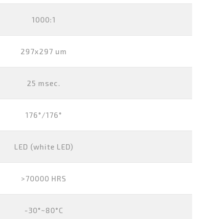
1000:1
297x297 um
25 msec.
176°/176°
LED (white LED)
>70000 HRS
-30°~80°C