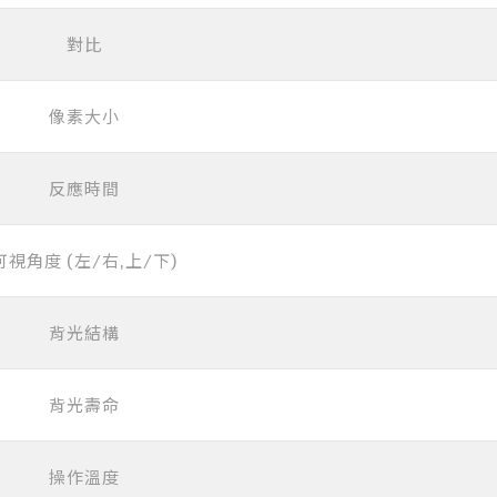
對比
像素大小
反應時間
可視角度 (左/右,上/下)
背光結構
背光壽命
操作溫度