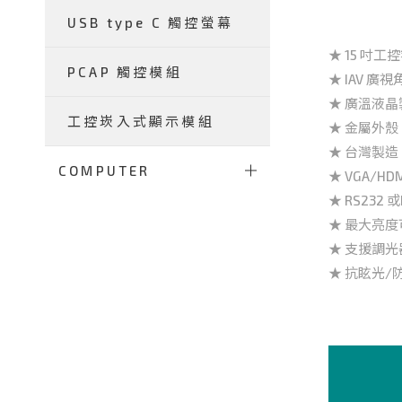
USB type C 觸控螢幕
★ 15 吋工控
PCAP 觸控模組
★ IAV 廣視角
★ 廣溫液晶製
工控崁入式顯示模組
★ 金屬外
★ 台灣製
COMPUTER
★ VGA/H
★ RS232 
★ 最大亮度可
★ 支援調光
★ 抗眩光/