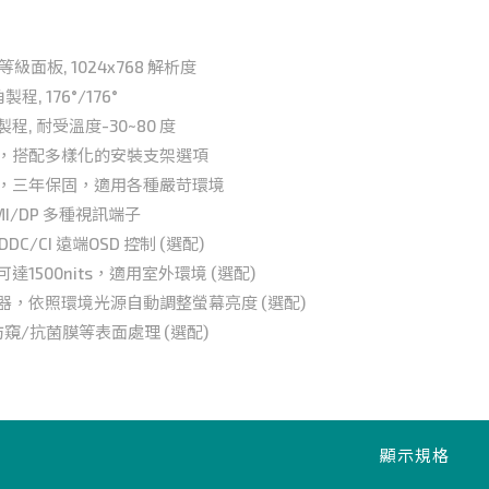
等級面板, 1024x768 解析度
製程, 176°/176°
程, 耐受溫度-30~80 度
殼，搭配多樣化的安裝支架選項
造，三年保固，適用各種嚴苛環境
DMI/DP 多種視訊端子
或DDC/CI 遠端OSD 控制 (選配)
達1500nits，適用室外環境 (選配)
器，依照環境光源自動調整螢幕亮度 (選配)
防窺/抗菌膜等表面處理 (選配)
顯示規格