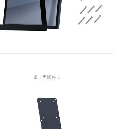
桌上型腳座 L