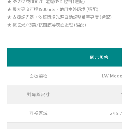
★ RS232 或DDC/CI 遠端OSD 控制 (選配)
★ 最大亮度可達1500nits，適用室外環境 (選配)
★ 支援調光器，依照環境光源自動調整螢幕亮度 (選配)
★ 抗眩光/防窺/抗菌膜等表面處理 (選配)
顯示規格
面板製程
IAV Mode, N
對角線尺寸
12.
可視區域
245.76x