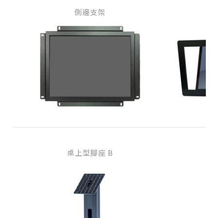
側邊支架
桌上型腳座 B