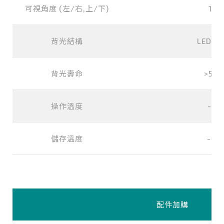
可視角度 (左/右,上/下)
178
背光結構
LED (w
背光壽命
>500
操作溫度
-30
儲存溫度
-40
配件加購