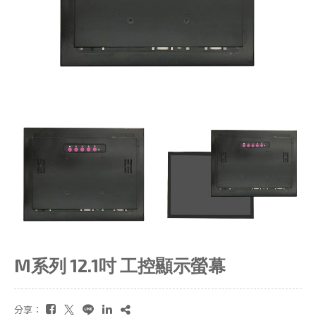
M系列 12.1吋 工控顯示螢幕
分享：