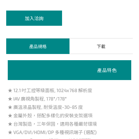
加入洽詢
產品規格
下載
產品特色
★ 12.1 吋工控等級面板, 1024x768 解析度
★ IAV 廣視角製程, 178°/178°
★ 廣溫液晶製程, 耐受溫度-30~85 度
★ 金屬外殼，搭配多樣化的安裝支架選項
★ 台灣製造，三年保固，適用各種嚴苛環境
★ VGA/DVI/HDMI/DP 多種視訊端子 (選配)