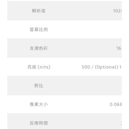
解析度
1024x7
螢幕比例
支援色彩
16.2M
亮度 (nits)
500 / (Optional) 1000
對比
10
像素大小
0.0685x
反應時間
25 