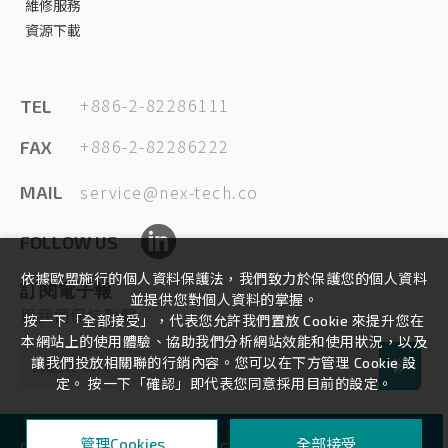
維修服務
資源下載
+886-2-82286111
TEL
+886-2-82286222
FAX
service@nex-tech.co
MAIL
FOLLOW US
依據歐盟施行的個人資料保護法，我們致力於保護您的個人資料
訂閱電子報
並提供您對個人資料的掌握。
與我們保持聯繫
按一下「全部接受」，代表您允許我們置放 Cookie 來提升您在
本網站上的使用體驗、協助我們分析網站效能和使用狀況，以及
讓我們投放相關聯的行銷內容。您可以在下方管理 Cookie 設
定。 按一下「確認」即代表您同意採用目前的設定。
全部接受
管理Cookies
COPYRIGHT ©
2026
NEXTECH
ALL RIGHTS