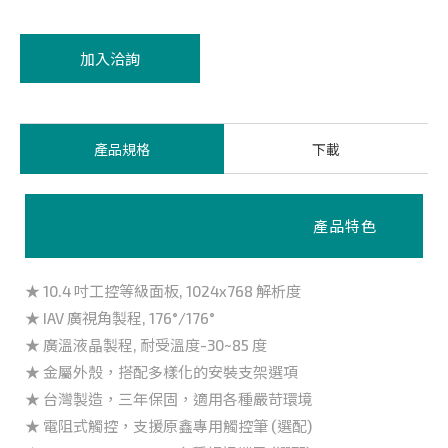
加入洽詢
產品規格
下載
產品特色
★ 10.4 吋工控等級面板, 1024x768 解析度
★ IAV 廣視角製程, 176°/176°
★ 廣溫液晶製程, 耐受溫度-30~85 度
★ 金屬外殼，搭配多樣化的安裝支架選項
★ 台灣製造，三年保固，適用各種嚴苛環境
★ 電阻式觸控，支援原鑫專用觸控筆 (選配)