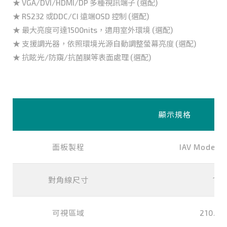
★ VGA/DVI/HDMI/DP 多種視訊端子 (選配)
★ RS232 或DDC/CI 遠端OSD 控制 (選配)
★ 最大亮度可達1500nits，適用室外環境 (選配)
★ 支援調光器，依照環境光源自動調整螢幕亮度 (選配)
★ 抗眩光/防窺/抗菌膜等表面處理 (選配)
顯示規格
面板製程
IAV Mode, N
對角線尺寸
10.
可視區域
210.4x