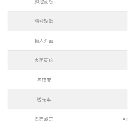
觸控面板
觸控點數
輸入介面
US
表面硬度
準確度
9
透光率
8
表面處理
Anti