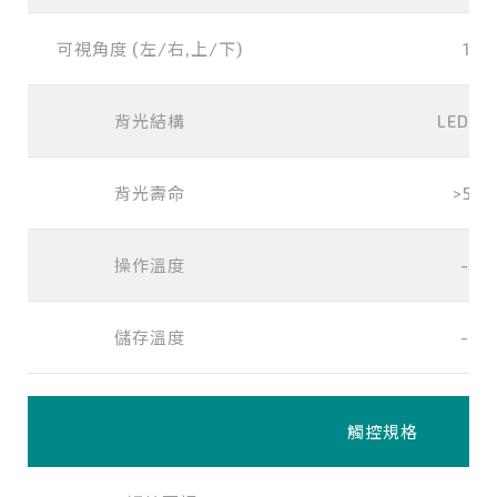
可視角度 (左/右,上/下)
176
背光結構
LED (w
背光壽命
>500
操作溫度
-30
儲存溫度
-30
觸控規格