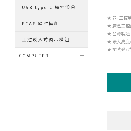
USB type C 觸控螢幕
★ 7吋工控等
PCAP 觸控模組
★ 廣溫工控面
★ 台灣製
工控崁入式顯示模組
★ 最大亮度可
★ 抗眩光/
COMPUTER