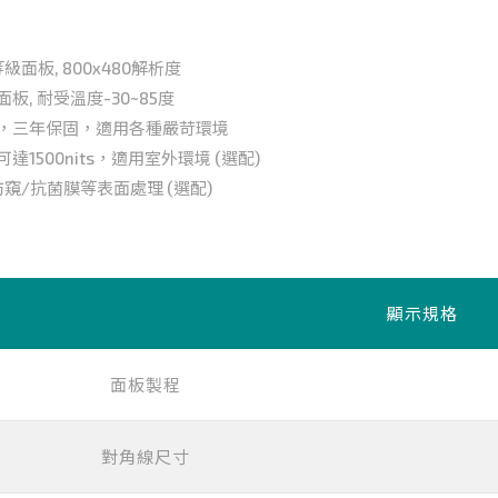
級面板, 800x480解析度
板, 耐受溫度-30~85度
造，三年保固，適用各種嚴苛環境
達1500nits，適用室外環境 (選配)
防窺/抗菌膜等表面處理 (選配)
顯示規格
面板製程
對角線尺寸