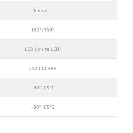
8 msec.
160°/160°
LED (white LED)
>50000 HRS
-30°~85°C
-30°~85°C