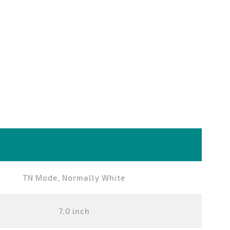
TN Mode, Normally White
7.0 inch