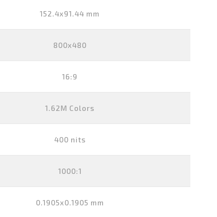
152.4x91.44 mm
800x480
16:9
1.62M Colors
400 nits
1000:1
0.1905x0.1905 mm