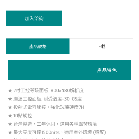
加入洽詢
產品規格
下載
產品特色
★ 7吋工控等級面板, 800x480解析度
★ 廣溫工控面板, 耐受溫度-30~85度
★ 投射式電容觸控，強化玻璃硬度7H
★ 10點觸控
★ 台灣製造，三年保固，適用各種嚴苛環境
★ 最大亮度可達1500nits，適用室外環境 (選配)