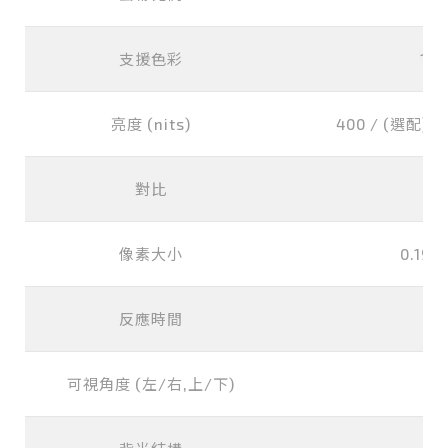
支援色彩
16.
亮度 (nits)
400 / (選配) 10
對比
像素大小
0.190
反應時間
可視角度 (左/右,上/下)
1