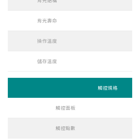
背光結構
背光壽命
>5
操作溫度
-
儲存溫度
-
觸控規格
觸控面板
觸控點數