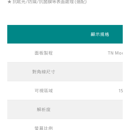
★ 抗眩光/防窺/抗菌膜等表面處理 (選配)
顯示規格
面板製程
TN Mode,
對角線尺寸
可視區域
152.
解析度
8
螢幕比例