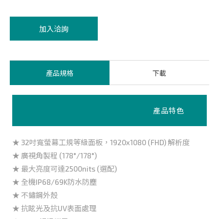
加入洽詢
產品規格
下載
產品特色
★ 32吋寬螢幕工規等級面板，1920x1080 (FHD) 解析度
★ 廣視角製程 (178°/178°)
★ 最大亮度可達2500nits (選配)
★ 全機IP68/69K防水防塵
★ 不鏽鋼外殼
★ 抗眩光及抗UV表面處理