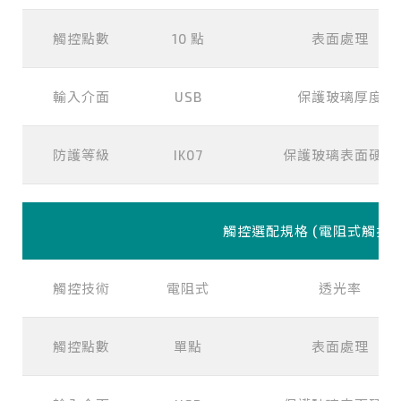
觸控點數
10 點
表面處理
輸入介面
USB
保護玻璃厚度
防護等級
IK07
保護玻璃表面硬度
觸控選配規格 (電阻式觸控)
觸控技術
電阻式
透光率
觸控點數
單點
表面處理