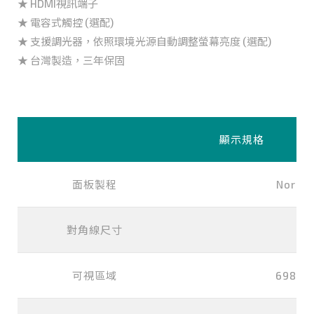
★ HDMI視訊端子
★ 電容式觸控 (選配)
★ 支援調光器，依照環境光源自動調整螢幕亮度 (選配)
★ 台灣製造，三年保固
顯示規格
面板製程
Normal
對角線尺寸
32
可視區域
698x3