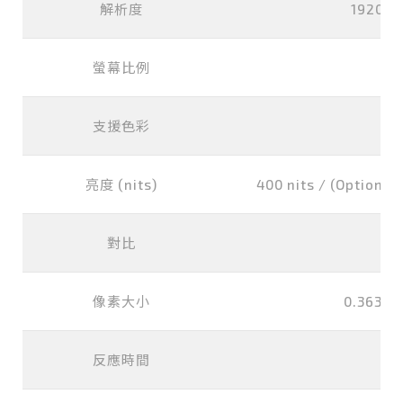
解析度
1920x1
螢幕比例
1
支援色彩
1
亮度 (nits)
400 nits / (Optional)
對比
40
像素大小
0.3637x
反應時間
8 