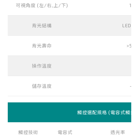
可視角度 (左/右,上/下)
178
背光結構
LED (w
背光壽命
>500
操作溫度
0°
儲存溫度
-2
觸控選配規格 (電容式觸控)
觸控技術
電容式
透光率