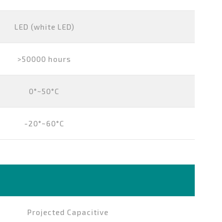
LED (white LED)
>50000 hours
0°~50°C
-20°~60°C
Projected Capacitive