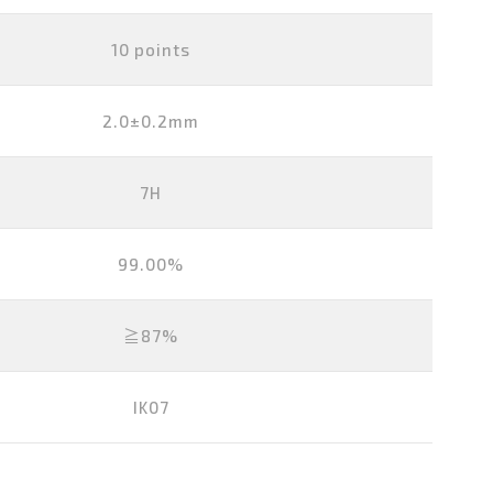
10 points
2.0±0.2mm
7H
99.00%
≧87%
IK07