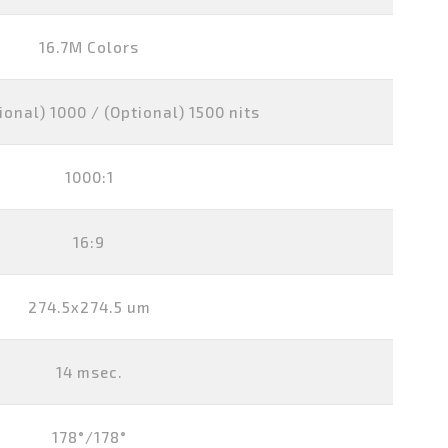
16.7M Colors
ional) 1000 / (Optional) 1500 nits
1000:1
16:9
274.5x274.5 um
14 msec.
178°/178°