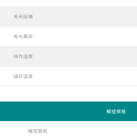
背光結構
背光壽命
操作溫度
儲存溫度
觸控規格
觸控面板