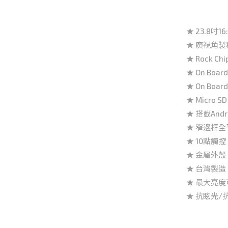
★ 23.8吋1
★ 廣視角製程 (
★ Rock Chi
★ On Board
★ On Board
★ Micro S
★ 搭載Andro
★ 窄邊框
★ 10點觸
★ 金屬外
★ 台灣製
★ 最大亮度可
★ 抗眩光/