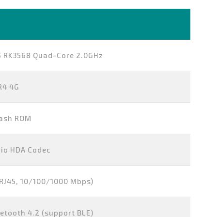
5 RK3568 Quad-Core 2.0GHz
R4 4G
lash ROM
dio HDA Codec
(RJ45, 10/100/1000 Mbps)
etooth 4.2 (support BLE)