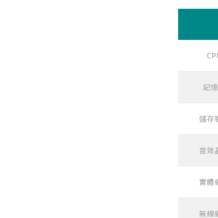
CP
記
儲存
音效
實體
無線