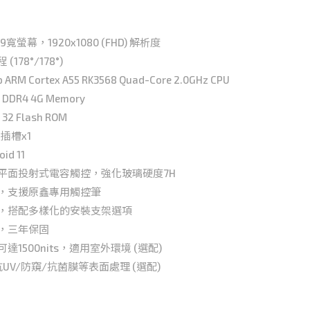
6:9寬螢幕，1920x1080 (FHD) 解析度
178°/178°)
p ARM Cortex A55 RK3568 Quad-Core 2.0GHz CPU
 DDR4 4G Memory
 32 Flash ROM
D 插槽x1
id 11
全平面投射式電容觸控，強化玻璃硬度7H
控，支援原鑫專用觸控筆
殼，搭配多樣化的安裝支架選項
造，三年保固
達1500nits，適用室外環境 (選配)
抗UV/防窺/抗菌膜等表面處理 (選配)