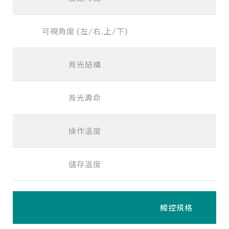
可視角度 (左/右,上/下)
背光結構
LE
背光壽命
>
操作溫度
儲存溫度
觸控規格