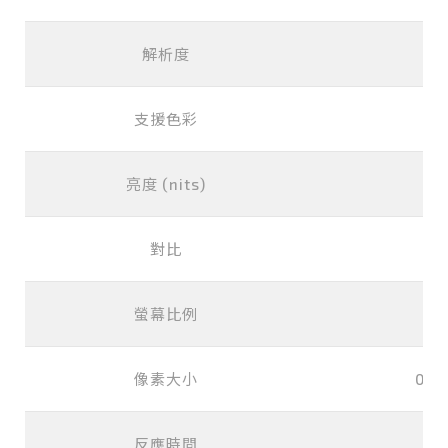
解析度
支援色彩
1
亮度 (nits)
對比
螢幕比例
像素大小
0.1
反應時間