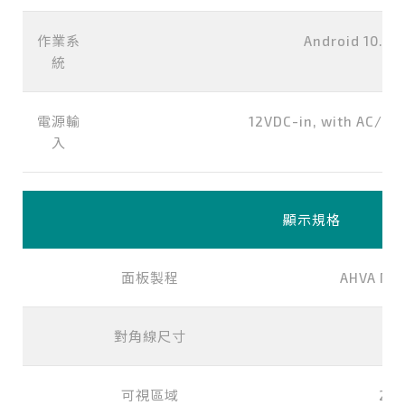
作業系
Android 10.0
統
電源輸
12VDC-in, with AC/
入
顯示規格
面板製程
AHVA Mod
對角線尺寸
可視區域
216