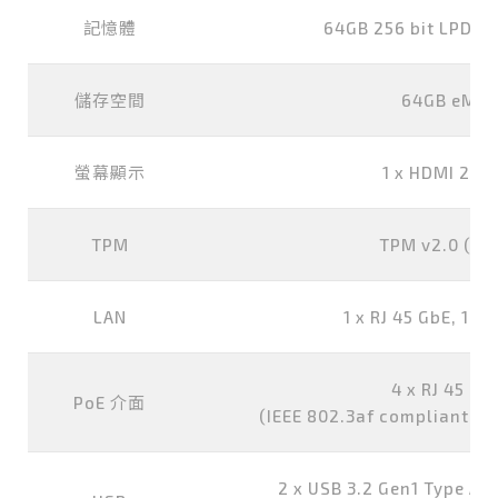
記憶體
64GB 256 bit LPDDR
儲存空間
64GB eMMC
螢幕顯示
1 x HDMI 2.0 
TPM
TPM v2.0 (opt
LAN
1 x RJ 45 GbE, 1 x 
4 x RJ 45 Gb
PoE 介面
(IEEE 802.3af compliant, P
2 x USB 3.2 Gen1 Type A, 1