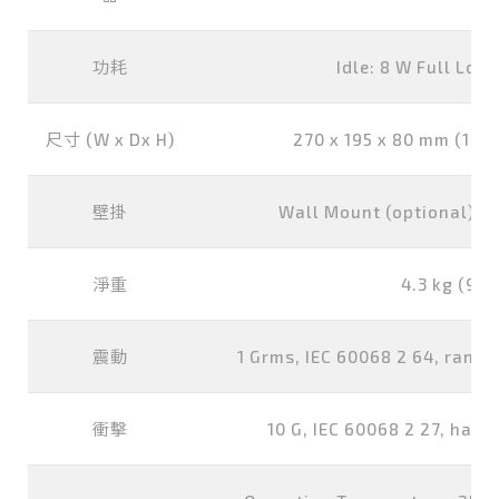
功耗
Idle: 8 W Full Loa
尺寸 (W x Dx H)
270 x 195 x 80 mm (10.63
壁掛
Wall Mount (optional) / D
淨重
4.3 kg (9.48
震動
1 Grms, IEC 60068 2 64, random
衝擊
10 G, IEC 60068 2 27, half 