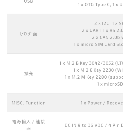
USB
1 x OTG Type C, 1 x USB
2 x I2C, 1 x SPI,
2 x UART 1 x RS 232, 
I/O 介面
2 x CAN 2.0b w/ 
1 x micro SIM Card Slot, 
1 x M.2 B Key 3042/3052 (LTE/
1 x M.2 E Key 2230 (WiFi
擴充
1 x M.2 M Key 2280 (support
1 x microSD Ca
MISC. Function
1 x Power / Recovery 
電源輸入 / 連接
DC IN 9 to 36 VDC / 4 Pin DC
器