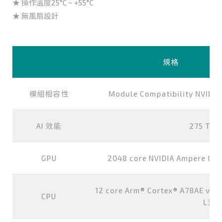
★ 操作溫度25°C ~ +55°C
★ 無風扇設計
規格
模組相容性
Module Compatibility NVIDIA
AI 效能
275 TOP
GPU
2048 core NVIDIA Ampere GPU
12 core Arm® Cortex® A78AE v8.2
CPU
L3