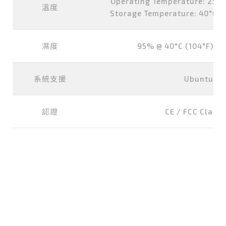
Operating Temperature: 25°C ~
溫度
Storage Temperature: 40°C ~ 
濕度
95% @ 40°C (104°F) (n
系統支援
Ubuntu 20
認證
CE / FCC Class 