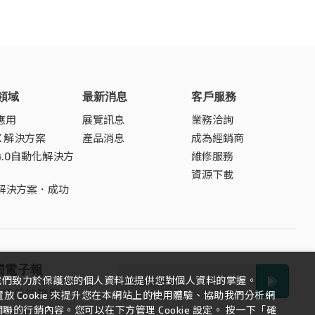
領域
最新消息
客戶服務
應用
展覽訊息
業務洽詢
SK 解決方案
產品消息
成為經銷商
4.0自動化解決方
維修服務
資源下載
解決方案．成功
閱電子報
我們致力於保護您的個人資料並提供您對個人資料的掌握。
我們保持聯繫
 Cookie 來提升您在本網站上的使用體驗、協助我們分析網
的行銷內容。您可以在下方管理 Cookie 設定。 按一下「確