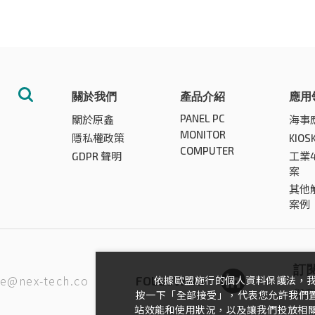
關於我們
產品介紹
應用
PANEL PC
關於原鑫
海事
MONITOR
隱私權政策
KIO
COMPUTER
GDPR 聲明
工業
案
其他
案例
訂
ce@nex-tech.co
FOLLOW US
依據歐盟施行的個人資料保護法，
與
按一下「全部接受」，代表您允許我們置放
站效能和使用狀況，以及讓我們投放相關聯