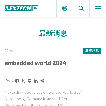
最新消息
展覽訊息
26
MAR
embedded world 2024
分享：
Nextech will exhibit at embedded world 2024 in
Nuremberg, Germany from 9~11 April.
Welcome to visit our booth [1-161]!