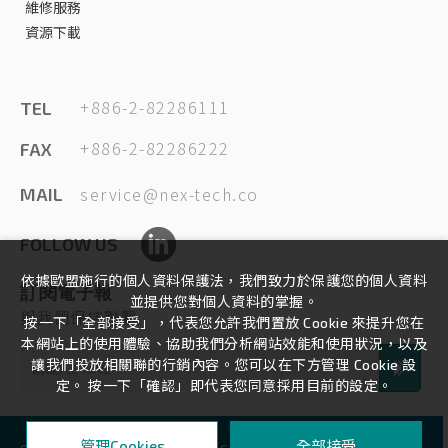
維修服務
資源下載
+886-2-82286111
TEL
+886-2-82286222
FAX
service@nex-tech.co
MAIL
FOLLOW US
依據歐盟施行的個人資料保護法，我們致力於保護您的個人資料
訂閱電子報
並提供您對個人資料的掌握。
與我們保持聯繫
按一下「全部接受」，代表您允許我們置放 Cookie 來提升您在
本網站上的使用體驗、協助我們分析網站效能和使用狀況，以及
讓我們投放相關聯的行銷內容。您可以在下方管理 Cookie 設
定。 按一下「確認」即代表您同意採用目前的設定。
全部接受
管理Cookies